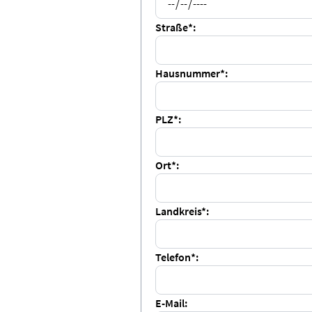
Straße*:
Hausnummer*:
PLZ*:
Ort*:
Landkreis*:
Telefon*:
E-Mail: