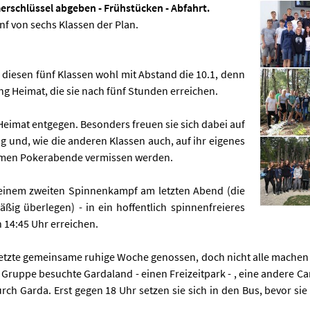
erschlüssel abgeben - Frühstücken - Abfahrt.
nf von sechs Klassen der Plan.
diesen fünf Klassen wohl mit Abstand die 10.1, denn
ung Heimat, die sie nach fünf Stunden erreichen.
r Heimat entgegen. Besonders freuen sie sich dabei auf
g und, wie die anderen Klassen auch, auf ihr eigenes
samen Pokerabende vermissen werden.
 einem zweiten Spinnenkampf am letzten Abend (die
ßig überlegen) - in ein hoffentlich spinnenfreieres
 14:45 Uhr erreichen.
letzte gemeinsame ruhige Woche genossen, doch nicht alle machen
ine Gruppe besuchte Gardaland - einen Freizeitpark - , eine andere C
rch Garda. Erst gegen 18 Uhr setzen sie sich in den Bus, bevor s