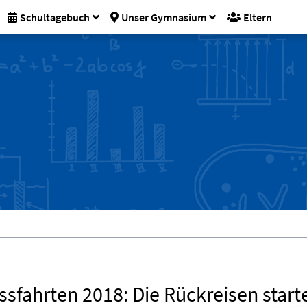
Schultagebuch
Unser Gymnasium
Eltern
ssfahrten 2018: Die Rückreisen start