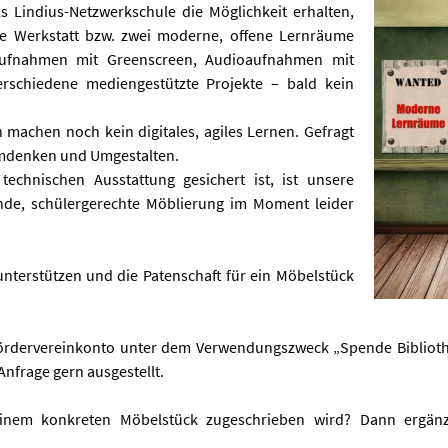
ls Lindius-Netzwerkschule die Möglichkeit erhalten,
ale Werkstatt bzw. zwei moderne, offene Lernräume
ufnahmen mit Greenscreen, Audioaufnahmen mit
rschiedene mediengestützte Projekte – bald kein
 machen noch kein digitales, agiles Lernen. Gefragt
 Umdenken und Umgestalten.
echnischen Ausstattung gesichert ist, ist unsere
nde, schülergerechte Möblierung im Moment leider
unterstützen und die Patenschaft für ein Möbelstück
rdervereinkonto unter dem Verwendungszweck „Spende Bibliothe
nfrage gern ausgestellt.
inem konkreten Möbelstück zugeschrieben wird? Dann ergänz