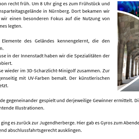
hon recht früh. Um 8 Uhr ging es zum Frühstück und
sparteitagsgelände in Nürnberg. Dort bekamen wir
i wir einen besonderen Fokus auf die Nutzung von
mes legten.
 Elemente des Geländes kennengelernt, die den
n.
use in der Innenstadt haben wir die Spezialitäten der
biert.
se wieder im 3D-Scharzlicht-Minigolf zusammen. Zur
enseitig mit UV-Farben bemalt. Der künstlerischen
tzt.
de gegeneinander gespielt und derjeweilige Gewinner ermittelt. D
tende Illustrationen.
 ging es zurück zur Jugendherberge. Hier gab es Gyros zum Abend
end abschlussfahrtsgerecht ausklingen.