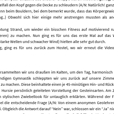
lfall den Kopf gegen die Decke zu schleudern (A/N: Natürlich! ganz
dann beim Bouldern, bei dem bemerkt wurde, dass das Körpergewicht
ung..) Obwohl sich hier einige mehr anstrengen mussten als an
tung Strand, um wieder ein bisschen Fitness auf motivierend n
nieren) zu machen. Nun ging es für uns das erste Mal auf das 
tarke Wellen und schwacher Wind) hielten alle sehr gut durch.
 ging es für uns zurück zum Hostel, wo wir erneut die Video
sammelten wir uns draußen im Kalten, um den Tag, harmonisch 
tündigen Gymnastik schleppten wir uns zurück auf unsere Zim
u machen. Diese beinhaltete einen je 45-minütigen Hin- und Rückw
n Hursie persönlich geleiteten Vorstellung der Gesteinsarten. A
n stylischen Zwiebellook für untauglich erklärten. Während der
fiel die entscheidende Frage (A/N: Von einem anonymen Geolehrer
 Obgleich die Antwort darauf “Nein” war, schlossen wir ein “Ja” nich