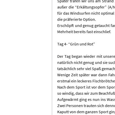
Später trafen wir uns am Strand 
außer die “Erkältungsopfer” (A/
für das Windsurfen nicht optimal
die präferierte Option.
Erschöpft und genug getaucht fan
Mehrheit bereits fast einschlief.
Tag 4- “Grün und Rot”
Der Tag began wieder mit unserer
natürlich nicht genug und sie suc
tatsächlich sehr viel Spaß gemach
Wenige Zeit später war dann Fah
erstmal ein leckeres Fischbrötche
Nach dem Sport ist vor dem Sport
so windig, dass wir zum Beachfu
Aufgewärmt ging es nun ins Wasse
Zwei Personen trauten sich denn
Kaputt von dem ganzen Sport ging