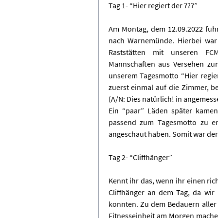
Tag 1- “Hier regiert der ???”
Am Montag, dem 12.09.2022 fuhre
nach Warnemünde. Hierbei war a
Raststätten mit unseren FCM
Mannschaften aus Versehen zum
unserem Tagesmotto “Hier regie
zuerst einmal auf die Zimmer, b
(A/N: Dies natürlich! in angemes
Ein “paar” Läden später kamen
passend zum Tagesmotto zu ers
angeschaut haben. Somit war der 
Tag 2- “Cliffhänger”
Kennt ihr das, wenn ihr einen ri
Cliffhänger an dem Tag, da wir 
konnten. Zu dem Bedauern aller (
Fitnesseinheit am Morgen mache