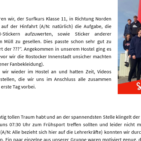
n wir, der Surfkurs Klasse 11, in Richtung Norden
uf der Hinfahrt (A/N: natürlich) die Aufgabe, die
-Stickern aufzuwerten, sowie Sticker anderer
 Müll zu gesellen. Dies passte schon sehr gut zu
rt der ???”. Angekommen in unserem Hostel ging es
evor wir die Rostocker Innenstadt unsicher machten
sener Fanbekleidung).
 wir wieder im Hostel an und hatten Zeit, Videos
tellen, die wir uns im Anschluss alle zusammen
erste Tag vorbei.
chtig tollen Traum habt und an der spannendsten Stelle klingelt de
uns 07:30 Uhr zum Frühsport treffen sollten und leider nicht 
A/N: Alle bezieht sich hier auf die Lehrerkräfte) konnten wir dur
n. Ein paar einzelne aus unserer Gruppe waren motiviert genug,