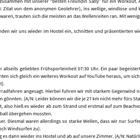
zusammen mit unserer “besten Freundin Sally” für ein Workout. An
N: Zitat von dem anonymen Geolehrer), ins wellige, windlose und 
 waren, trauten sich die meisten an das Wellenreiten ran. Mit weni
den wir uns wieder im Hostel ein, schnitten und präsentierten wi
 allseits geliebten Frühsporteinheit 07:30 Uhr. Ein paar begeist
hten sich gleich ein weiteres Workout auf YouTube heraus, um sich
t).
rradfahren angesagt. Hierbei fuhren wir mit starkem Gegenwind n
n gönnten. (A/N: Leider können wir die je 27 km nicht mehr fürs St
, also hieß es wieder ab zum Strand und erstmal auf zum Beachvoll
ßball übergehen mussten.
r. Diesmal waren allerdings so starke Wellen, dass wir nur Surf
och Windsurfen zu).
 es dann wieder ins Hostel und ab auf unsere Zimmer. (A/N: Natürli