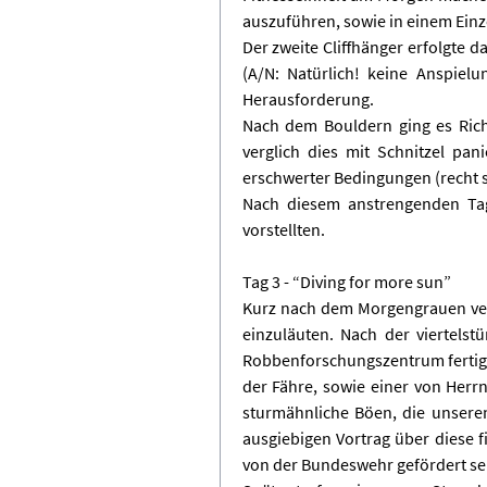
auszuführen, sowie in einem Einze
Der zweite Cliffhänger erfolgte 
(A/N: Natürlich! keine Anspiel
Herausforderung.
Nach dem Bouldern ging es Rich
verglich dies mit Schnitzel pa
erschwerter Bedingungen (recht s
Nach diesem anstrengenden Tag,
vorstellten.
Tag 3 - “Diving for more sun”
Kurz nach dem Morgengrauen ver
einzuläuten. Nach der viertels
Robbenforschungszentrum fertig z
der Fähre, sowie einer von Herr
sturmähnliche Böen, die unsere
ausgiebigen Vortrag über diese 
von der Bundeswehr gefördert sei.